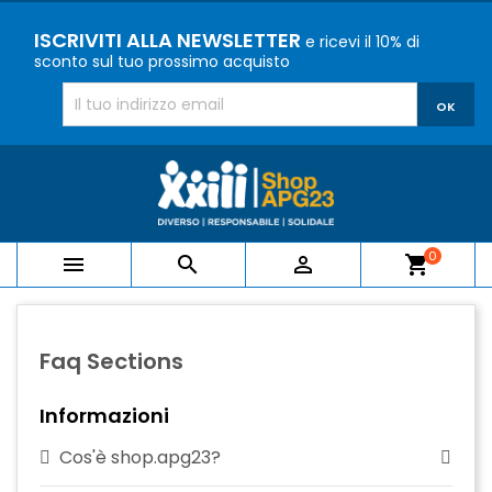
ISCRIVITI ALLA NEWSLETTER
e ricevi il 10% di
sconto sul tuo prossimo acquisto
0



shopping_cart
Faq Sections
Informazioni
Cos'è shop.apg23?