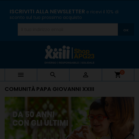
ISCRIVITI ALLA NEWSLETTER
e ricevi il 10% di
sconto sul tuo prossimo acquisto
0



shopping_cart
COMUNITÀ PAPA GIOVANNI XXIII