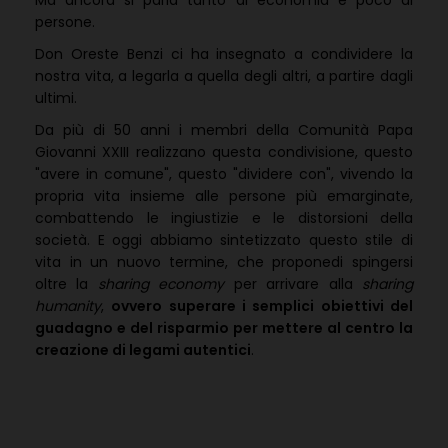
Ma ancora si parla tanto di economia e poco di
persone.
Don Oreste Benzi ci ha insegnato a condividere la
nostra vita, a legarla a quella degli altri, a partire dagli
ultimi.
Da più di 50 anni i membri della Comunità Papa
Giovanni XXIII realizzano questa condivisione, questo
"avere in comune", questo "dividere con", vivendo la
propria vita insieme alle persone più emarginate,
combattendo le ingiustizie e le distorsioni della
società. E oggi abbiamo sintetizzato questo stile di
vita in un nuovo termine, che proponedi spingersi
oltre la
sharing economy
per arrivare alla
sharing
humanity
,
ovvero superare i semplici obiettivi del
guadagno e del risparmio per mettere al centro la
creazione di legami autentici
.