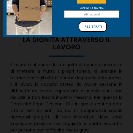
INSERISCI LA TUA EMAIL
LA DIGNITÀ ATTRAVERSO IL
LAVORO
Il lavoro è al cuore della dignità di ognuno, permette
di mettere a frutto i propri talenti, di entrare in
relazione con gli altri, di cercare la propria autonomia.
È il lavoro la risposta attesa da molte persone in
difficoltà: un lavoro improntato a principi etici, che
include e non lascia indietro nessuno. Per questo la
Comunità Papa Giovanni XXIII in questi anni ha dato
vita a ben 35 enti, tra cui 14 cooperative sociali,
numerosi progetti di tipo lavorativo dove sono
impiegate persone svantaggiate e centri educativi
per persone con difficolta molto gravi.