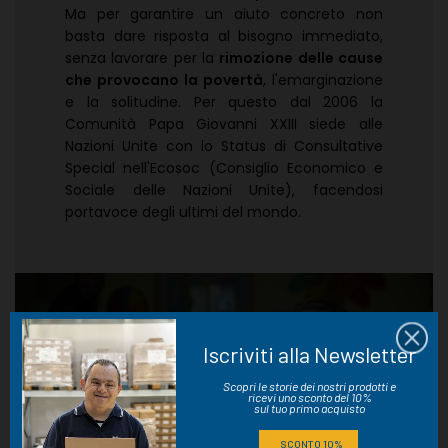
Ma per garantire un aiuto concreto non
basta dare risposta al bisogno immediato,
senza lavorare per la
rimozione delle cause
che provocano la povertà
, l'emarginazione
e la solitudine. Per questo dal 2006 la
Comunità Papa Giovanni XXIII siede alle
Nazioni Unite con lo Status di Consultative
Special nell'Ecosoc (Consiglio Economico e
Sociale delle Nazioni Unite), facendosi
portavoce degli ultimi del mondo.
Iscriviti alla Newsletter
Scopri le storie dei nostri prodotti e
ricevi uno sconto del 10%
sul tuo primo acquisto
SCONTO 10%