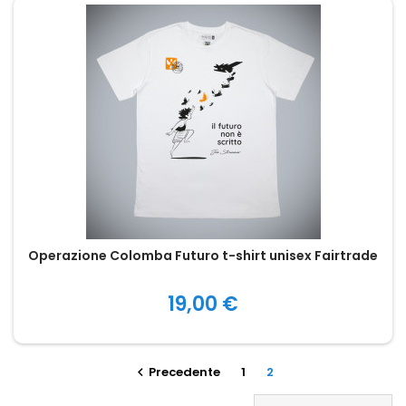
Operazione Colomba Futuro t-shirt unisex Fairtrade
Prezzo
19,00 €
Precedente
1
2
