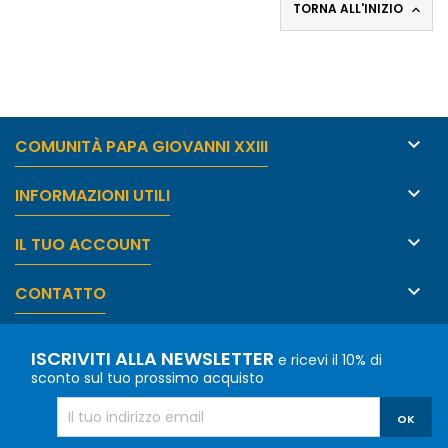
TORNA ALL'INIZIO


COMUNITÀ PAPA GIOVANNI XXIII

INFORMAZIONI UTILI

IL TUO ACCOUNT

CONTATTO
ISCRIVITI ALLA NEWSLETTER
e ricevi il 10% di
sconto sul tuo prossimo acquisto