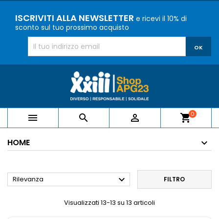
ISCRIVITI ALLA NEWSLETTER
e ricevi il 10% di
sconto sul tuo prossimo acquisto
0



shopping_cart
HOME

Rilevanza
FILTRO
Visualizzati 13-13 su 13 articoli