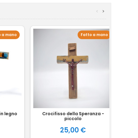
<
>
o a mano
Fatto a mano
in legno
Crocifisso della Speranza -
Fra
piccolo
Prezzo
25,00 €