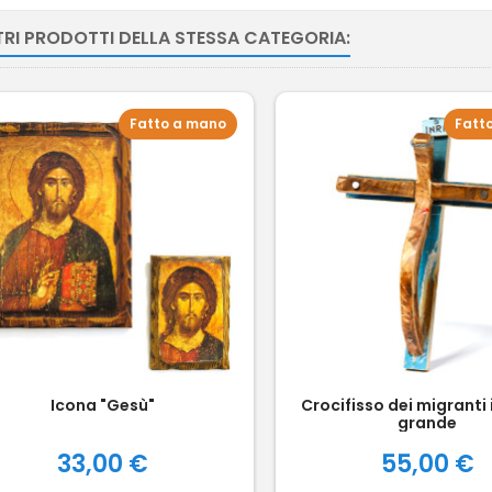
TRI PRODOTTI DELLA STESSA CATEGORIA:
Fatto a mano
Fatt
Icona "Gesù"
Crocifisso dei migranti 
grande
Prezzo
Prezzo
33,00 €
55,00 €