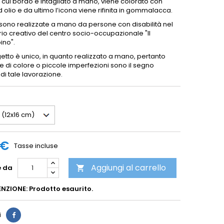
 il cui bordo è intagliato a mano, viene colorato con
 olio e da ultimo l’icona viene rifinita in gommalacca.
 sono realizzate a mano da persone con disabilità nel
io creativo del centro socio-occupazionale "Il
ino".
etto è unico, in quanto realizzato a mano, pertanto
e di colore o piccole imperfezioni sono il segno
o di tale lavorazione.
 €
Tasse incluse
Aggiungi al carrello
e da

NZIONE: Prodotto esaurito.
i