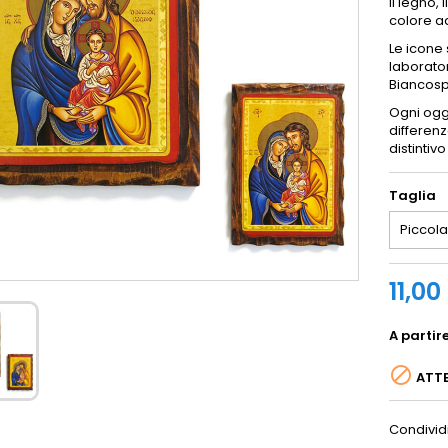
Il legno,
colore ad
Le icone
laborator
Biancosp
Ogni ogg
differenz
distintiv
Taglia
11,00
A partir

ATTE
Condivid