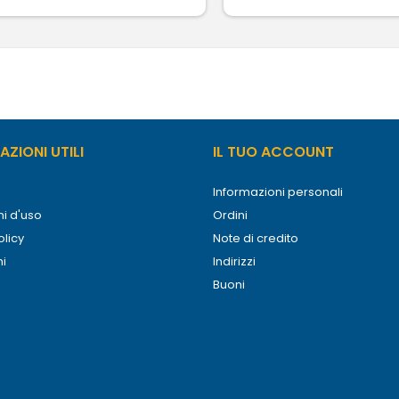
ZIONI UTILI
IL TUO ACCOUNT
Informazioni personali
i d'uso
Ordini
olicy
Note di credito
ni
Indirizzi
Buoni