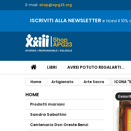
E-mail:
shop@apg23.org
ISCRIVITI ALLA NEWSLETTER
e ricevi il 10%
LIBRI
AVREI POTUTO REGALARTI...
Home
Artigianato
Arte Sacra
ICONA "
HOME
Esauri
Prodotti mariani
Sandra Sabattini
Centenario Don Oreste Benzi