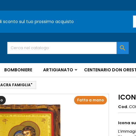
 di sconto sul tuo prossimo acquisto

BOMBONIERE
ARTIGIANATO
CENTENARIO DON OREST
SACRA FAMIGLIA"
ICON
to
Fatto a mano
Cod.
CO
Icona su
L’immagin