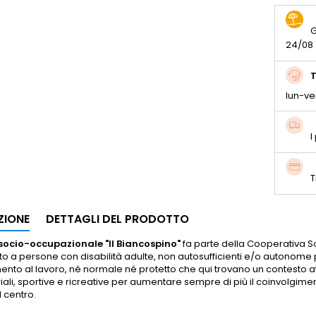
G
24/08
T
lun-ve
I
T
ZIONE
DETTAGLI DEL PRODOTTO
socio-occupazionale "Il Biancospino"
fa parte della Cooperativa So
lto a persone con disabilità adulte, non autosufficienti e/o autonome
mento al lavoro, né normale né protetto che qui trovano un contesto at
iali, sportive e ricreative per aumentare sempre di più il coinvolgimen
 centro.