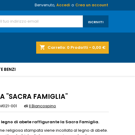
Benvenuto,
Accedi
o
Crea un account
shopping_cart
Carrello:
0
Prodotti - 0,00 €
E BENZI
A "SACRA FAMIGLIA"
M021-001
di
Il Biancospino
 legno di abete raffigurante la Sacra Famiglia.
e religiosa stampata viene incollata al legno di abete.