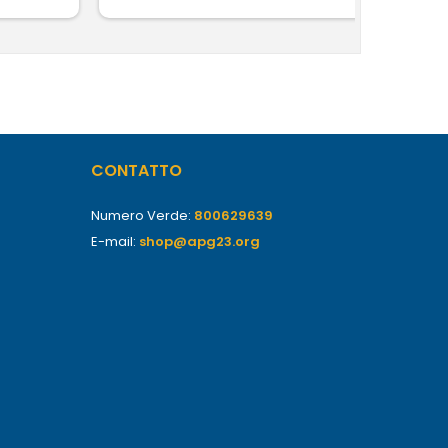
CONTATTO
Numero Verde:
800629639
E-mail:
shop@apg23.org