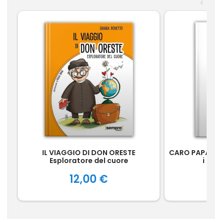
<
IL VIAGGIO DI DON ORESTE
CARO PAPA FR
Esploratore del cuore
i dis
dell’indimen
Prezzo
P
12,00 €
nostri pi
1