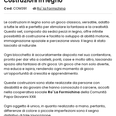
Costruzioni in legno
Cod.
COM391
di
Ro' la Formichina
Le costruzioni in legno sono un gioco classico, versatile, adatto
a tutte le età e perfetto per stimolare la fantasia e la creatività.
Questo set, composto da sedici pezzi in legno, offre infinite
possibilità di costruzione e facilita lo sviluppo di abilità motorie,
immaginazione spaziale e percezione visiva. Il legno è stato
lasciato al naturale.
Ogni blocchetto è accuratamente disposto nel suo contenitore,
pronto per dar vita a castelli, ponti, case e molto altro, lasciando
spazio alla fantasia di chi gioca. Un gioco che non solo diverte,
ma educa e ispira, rendendo ogni momento di gioco
un’opportunità di crescita e apprendimento.
Queste costruzioni sono state realizzate da persone con
disabilità e da giovani che hanno conosciuto il carcere, accolti
nella cooperativa sociale
Ro' La Formichina
della Comunità
Papa Giovanni XXIII.
Ogni oggetto è unico, in quanto realizzato a mano; pertanto,
differenze di colore o piccole imperfezioni sono il segno
distintivo di tale lavorazione.