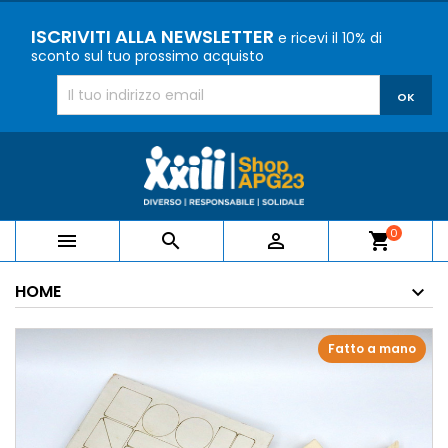
ISCRIVITI ALLA NEWSLETTER
e ricevi il 10% di
sconto sul tuo prossimo acquisto
0



shopping_cart
HOME
Fatto a mano