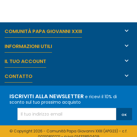

COMUNITÀ PAPA GIOVANNI XXIII

INFORMAZIONI UTILI

IL TUO ACCOUNT

CONTATTO
ISCRIVITI ALLA NEWSLETTER
e ricevi il 10% di
sconto sul tuo prossimo acquisto
© Copyright 2026 - Comunità Papa Giovanni XXIII (APG23) - c.f.
00310810221 - p.iva 01433850409