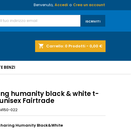
Benvenuto,
Accedi
o
Crea un account
shopping_cart
Carrello:
0
Prodotti - 0,00 €
E BENZI
ing humanity black & white t-
 unisex Fairtrade
M150-022
 Sharing Humanity Black&White