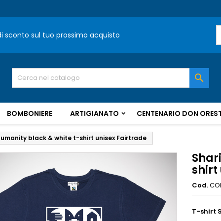
 di sconto sul tuo prossimo acquisto

BOMBONIERE
ARTIGIANATO
CENTENARIO DON OREST
umanity black & white t-shirt unisex Fairtrade
Shar
shirt
Cod.
CO
T-shirt