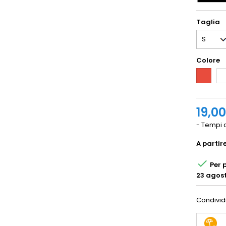
Taglia
Colore
Rosso
Bi
19,0
- Tempi d
A partir

Per p
23 agost
Condivid