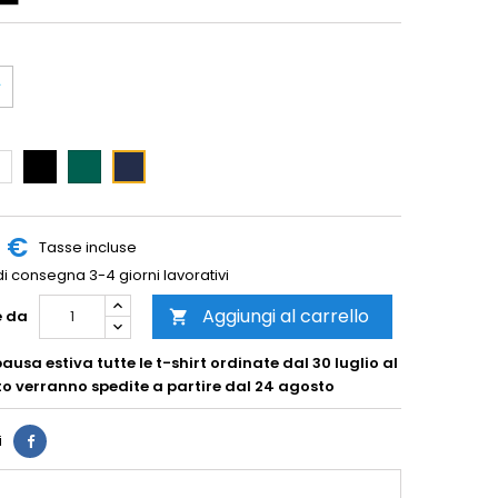
anco
Nero
Verde
Navy
Scuro
Blue
0 €
Tasse incluse
i consegna 3-4 giorni lavorativi
Aggiungi al carrello
e da

ausa estiva tutte le t-shirt ordinate dal 30 luglio al
o verranno spedite a partire dal 24 agosto
i