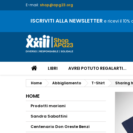
E-mail:
shop@apg23.org
ISCRIVITI ALLA NEWSLETTER
e ricevi il 10%
LIBRI
AVREI POTUTO REGALARTI...
Home
Abbigliamento
T-Shirt
Sharing h
HOME
Prodotti mariani
Sandra Sabattini
Centenario Don Oreste Benzi