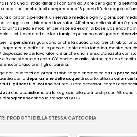
massimo una di straordinario) con turni da 8 ore per 6 giorni a settiman
e condizioni contrattuali comprendono 16 giorni di ferie pagate all’an
ura ai propri dipendenti un
servizio medico
ogni 15 giorni, con medic
 nei villaggi in cui risiedono i lavoratori. All’interno della struttura è 
ta un “ospedale mobile” per visite ed esami di base. L’azienda ha ino
cialistici: i lavoratori e le loro famiglie possono così godere di
servi
per i dipendenti
riguardano anche la quotidianità: per chi abita lon
l pagamento dell’ostello poco distante dalla fabbrica, mentre per chi
 A disposizione dei lavoratori c’è anche una mensa attrezzata con stov
ciò che si porta da casa. C’è anche un asilo interno ma non è molto
eriscono lasciare i figli ai parenti.
ge per i due terzi del proprio fabbisogno energetico da un
parco eol
uardia per la
depurazione delle acque
di scarto, utilizza
colori cert
e tutti gli scarti di cotone
per realizzare accessori come i cordoncini
dotti
che acquistiamo da loro, grazie alla partnership con Altraquali
te
biologiche
secondo lo standard GOTS.
TRI PRODOTTI DELLA STESSA CATEGORIA: