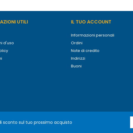
ZIONI UTILI
IL TUO ACCOUNT
Informazioni personali
i d'uso
Ordini
olicy
Note di credito
ni
Indirizzi
Buoni
 di sconto sul tuo prossimo acquisto