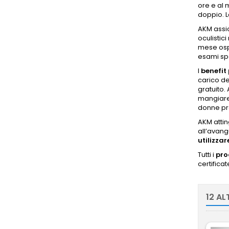
ore e al 
doppio. L
AKM assic
oculistici
mese ospi
esami spe
I
benefit 
carico de
gratuito.
mangiare 
donne pref
AKM attin
all’avang
utilizzar
Tutti i
pro
certifica
12 AL