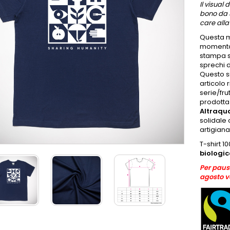
Il visual
bono da
care alla
Questa m
momento d
stampa s
sprechi d
Questo si
articolo 
serie/fru
prodotta 
Altraqua
solidale 
artigiana
T-shirt 1
biologi
Per pausa
agosto v