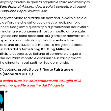
 design riprodotto su questo oggetto è stato realizzato pro
Sara Paioncini
ispirandosi a valori, concetti e citazioni
 Comunità Papa Giovanni XXIII
aglietta viene realizzata on demand, ovvero è solo al
ell'ordine che sull'articolo neutro realizziamo la
celta. Scegliamo questo tipo di produzione per evitare
i materiale e contenere il nostro impatto ambientale.
gnifica che sono necessari più giorni per ricevere il tuo
rispetto all'acquisto di un prodotto realizzato in
tto di una produzione di massa. La maglietta è stata
in India dalla
Armstrong Knitting Mills
per
lità
, la cooperativa italiana di commercio equo e
che dal 2002 importa e distribuisce in Italia prodotti
li e alimentari realizzati nel Sud del mondo.
00% cotone,
prodotto certificato Fairtrade e
co (standard GOTS)
 estiva tutte le t-shirt ordinate dal 30 luglio al 23
erranno spedite a partire dal 24 agosto