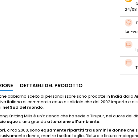
G
24/08
T
lun-ve
I
T
ZIONE
DETTAGLI DEL PRODOTTO
t che abbiamo scelto di personalizzare sono prodotte in
India
dalla
A
va italiana di commercio equo e solidale che dal 2002 importa e distr
ti nel Sud del mondo
.
ong Knitting Mills è un’azienda che ha sede a Tirupur, nel cuore del di
io equo
e una grande
attenzione all’ambiente
.
ori
, circa 2000, sono
equamente ripartiti tra uomini e donne
che si
lusivamente donne, mentre i settori taglio, filatura e tintura impiegan