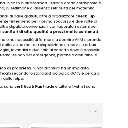
a. In caso di straordinari il salario orario corrisposto è
no, 13 settimane di assenza retribuita per maternità.
inali di base gratuiti, oltre a organizzare
check-up
presente l’infermeria per il primo soccorso e due volte al
ltre stipulato convenzioni con laboratori esterni per
zi sanitari di alta qualità a prezzi molto contenuti
.
tano e ha necessità di fermarsi a dormire AKM si prende
 abita vicino mette a disposizione un servizio di bus
iglie, lavandini e due sale al coperto dove è possibile
 usato, se non per emergenze, perché d’abitudine le
ico di proprietà
, l’unità di tintura ha un impianto
ificati
secondo lo standard biologico GOTS e cerca di
 delle felpe.
tà, sono
certificati Fairtrade
e tutte le
t-shirt
sono
<
>