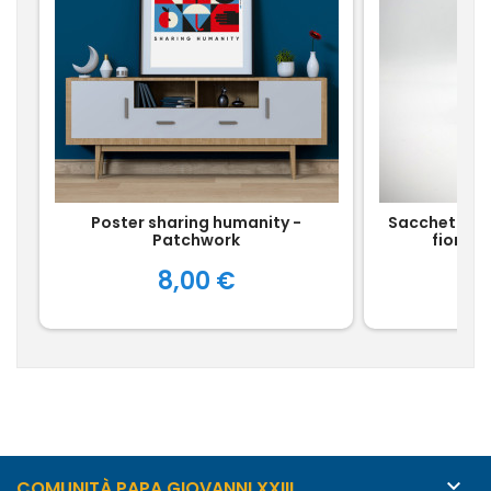
Poster sharing humanity -
Sacchettino 
Patchwork
fiori d
Prezzo
8,00 €

COMUNITÀ PAPA GIOVANNI XXIII