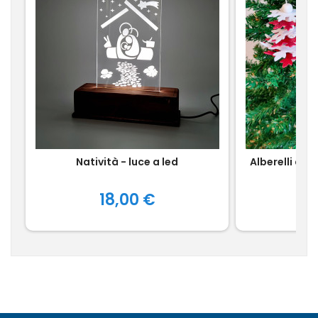
Natività - luce a led
Alberelli de
Prezzo
18,00 €