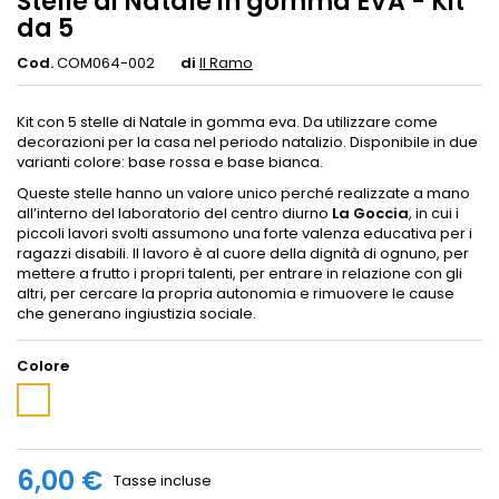
Stelle di Natale in gomma EVA - Kit
da 5
Cod.
COM064-002
di
Il Ramo
Kit con 5 stelle di Natale in gomma eva. Da utilizzare come
decorazioni per la casa nel periodo natalizio. Disponibile in due
varianti colore: base rossa e base bianca.
Queste stelle hanno un valore unico perché realizzate a mano
all’interno del laboratorio del centro diurno
La Goccia
, in cui i
piccoli lavori svolti assumono una forte valenza educativa per i
ragazzi disabili. Il lavoro è al cuore della dignità di ognuno, per
mettere a frutto i propri talenti, per entrare in relazione con gli
altri, per cercare la propria autonomia e rimuovere le cause
che generano ingiustizia sociale.
Colore
Bianco
6,00 €
Tasse incluse