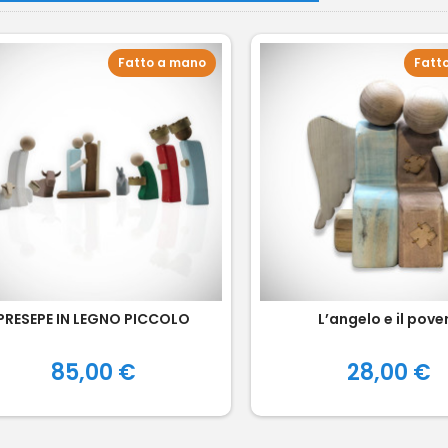
Fatto a mano
Fatt
PRESEPE IN LEGNO PICCOLO
L’angelo e il pove
Prezzo
Prezzo
85,00 €
28,00 €