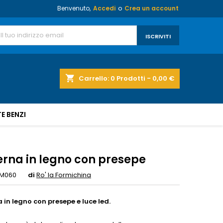
Benvenuto,
Accedi
o
Crea un account
shopping_cart
Carrello:
0
Prodotti - 0,00 €
E BENZI
erna in legno con presepe
M060
di
Ro' la Formichina
 in legno con presepe e luce led.