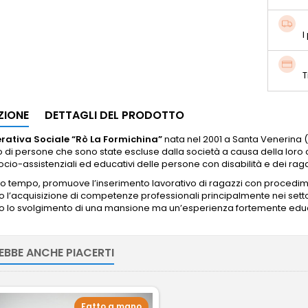
I
T
ZIONE
DETTAGLI DEL PRODOTTO
rativa Sociale “Rò La Formichina”
nata nel 2001 a Santa Venerina (CT
o di persone che sono state escluse dalla società a causa della loro 
ocio-assistenziali ed educativi delle persone con disabilità e dei ragaz
so tempo, promuove l’inserimento lavorativo di ragazzi con procedimen
o l’acquisizione di competenze professionali principalmente nei settor
o lo svolgimento di una mansione ma un’esperienza fortemente educat
EBBE ANCHE PIACERTI
Fatto a mano