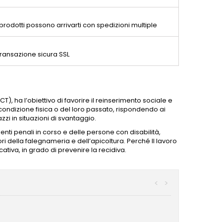
 prodotti possono arrivarti con spedizioni multiple
ransazione sicura SSL
), ha l’obiettivo di favorire il reinserimento sociale e
condizione fisica o del loro passato, rispondendo ai
zi in situazioni di svantaggio.
ti penali in corso e delle persone con disabilità,
i della falegnameria e dell’apicoltura. Perché Il lavoro
iva, in grado di prevenire la recidiva.
<
>