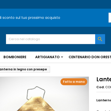
 di sconto sul tuo prossimo acquisto

BOMBONIERE
ARTIGIANATO
CENTENARIO DON OREST
anterna in legno con presepe
Lant
Fatto a mano
Cod.
CO
Lanterna