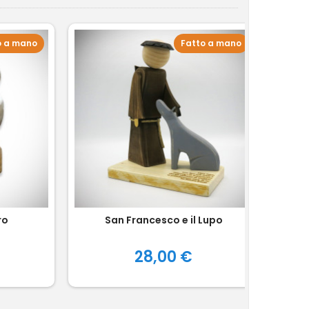
o a mano
Fatto a mano
ro
San Francesco e il Lupo
Fra
Prezzo
28,00 €