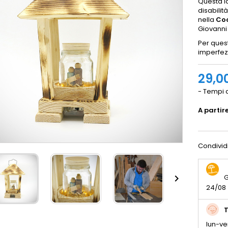
Questa l
disabilit
nella
Coo
Giovanni X
Per quest
imperfezi
29,0
- Tempi d
A partir
Condivid

G
24/08
T
lun-ve