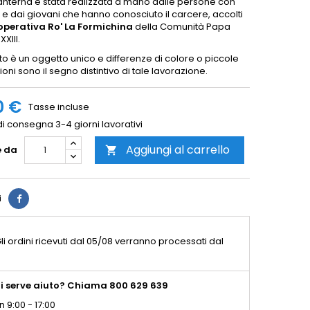
anterna è stata realizzata a mano dalle persone con
à e dai giovani che hanno conosciuto il carcere, accolti
perativa Ro' La Formichina
della Comunità Papa
XIII.
o è un oggetto unico e differenze di colore o piccole
oni sono il segno distintivo di tale lavorazione.
0 €
Tasse incluse
i consegna 3-4 giorni lavorativi
Aggiungi al carrello
e da

i
li ordini ricevuti dal 05/08 verranno processati dal
i serve aiuto? Chiama 800 629 639
n 9:00 - 17:00