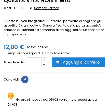
QUESTA VITA NON E' MIA
Cod.
EDS060
di
Sempre Editore
Questa
nuova biografia illustrata
, permette di cogliere gli
aspetti più significativi di Sandra, “santa della porta accanto”,
capace di illuminare il cammino di chi oggi cerca un senso per
la propria vita.
12,00 €
Tasse incluse
- Tempi di consegna 3-4 giorni lavorativi
Aggiungi al carrello
A partire da

Condividi
Gli ordini ricevuti dal 05/08 verranno processati dal
24/08