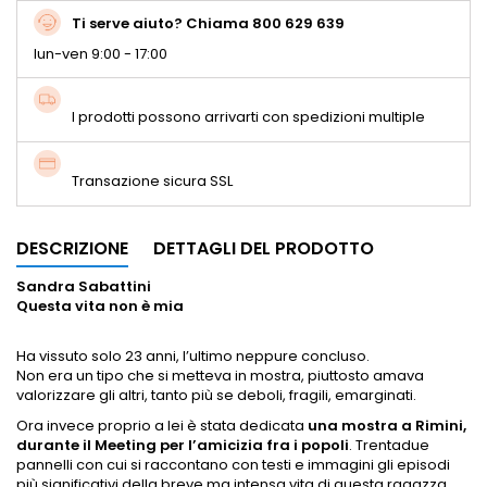
Ti serve aiuto? Chiama 800 629 639
lun-ven 9:00 - 17:00
I prodotti possono arrivarti con spedizioni multiple
Transazione sicura SSL
DESCRIZIONE
DETTAGLI DEL PRODOTTO
Sandra Sabattini
Questa vita non è mia
Ha vissuto solo 23 anni, l’ultimo neppure concluso.
Non era un tipo che si metteva in mostra, piuttosto amava
valorizzare gli altri, tanto più se deboli, fragili, emarginati.
Ora invece proprio a lei è stata dedicata
una mostra a Rimini,
durante il Meeting per l’amicizia fra i popoli
. Trentadue
pannelli con cui si raccontano con testi e immagini gli episodi
più significativi della breve ma intensa vita di questa ragazza