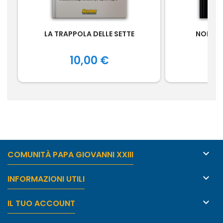
LA TRAPPOLA DELLE SETTE
NON SI
Prezzo
P
10,00 €
1

COMUNITÀ PAPA GIOVANNI XXIII

INFORMAZIONI UTILI

IL TUO ACCOUNT