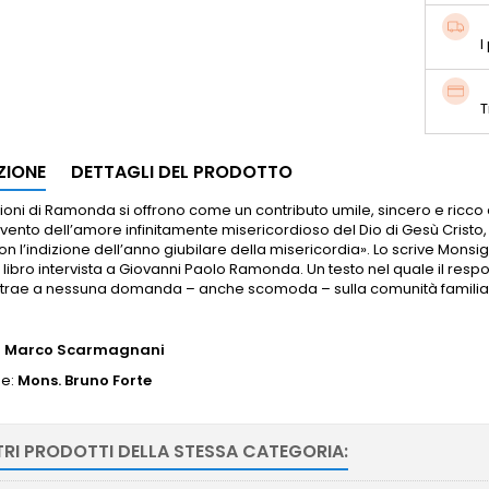
I
T
ZIONE
DETTAGLI DEL PRODOTTO
ssioni di Ramonda si offrono come un contributo umile, sincero e ricco d
ento dell’amore infinitamente misericordioso del Dio di Gesù Cristo, 
 l’indizione dell’anno giubilare della misericordia». Lo scrive Monsi
 libro intervista a Giovanni Paolo Ramonda. Un testo nel quale il res
ttrae a nessuna domanda – anche scomoda – sulla comunità familiare
:
Marco Scarmagnani
ne:
Mons. Bruno Forte
TRI PRODOTTI DELLA STESSA CATEGORIA: