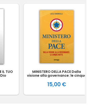
Esau
 IL TUO
MINISTERO DELLA PACE Dalla
 Dio
visione alla governance: le cinque
rotte
Prezzo
15,00 €