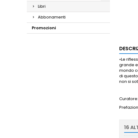
Libri
Abbonamenti
Promozioni
DESCRI
«Le rifle
grande ev
mondo con
di questo
non si so
Curatore
Prefazio
16 AL