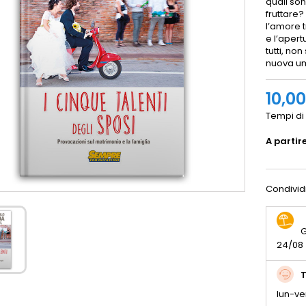
quali son
fruttare
l’amore tr
e l’aper
tutti, no
nuova um
10,0
Tempi di 
A partir
Condivid
G
24/08
T
lun-ve