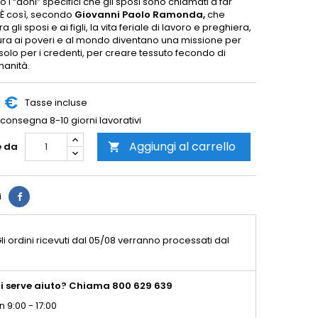
o i “doni” specifici che gli sposi sono chiamati a far
? È così, secondo
Giovanni Paolo Ramonda,
che
a gli sposi e ai figli, la vita feriale di lavoro e preghiera,
tura ai poveri e al mondo diventano una missione per
n solo per i credenti, per creare tessuto fecondo di
anità.
0 €
Tasse incluse
consegna 8-10 giorni lavorativi
Aggiungi al carrello
e da

i
li ordini ricevuti dal 05/08 verranno processati dal
i serve aiuto? Chiama 800 629 639
n 9:00 - 17:00