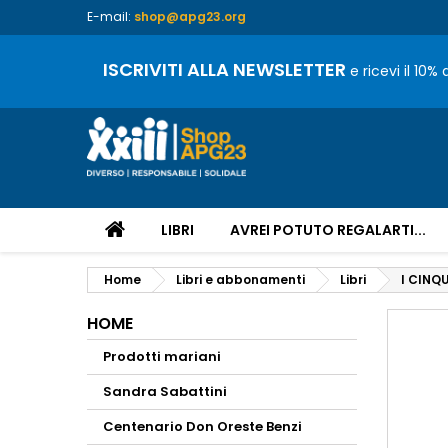
E-mail:
shop@apg23.org
ISCRIVITI ALLA NEWSLETTER
e ricevi il 10%
LIBRI
AVREI POTUTO REGALARTI...
Home
Libri e abbonamenti
Libri
I CINQ
HOME
Prodotti mariani
Sandra Sabattini
Centenario Don Oreste Benzi