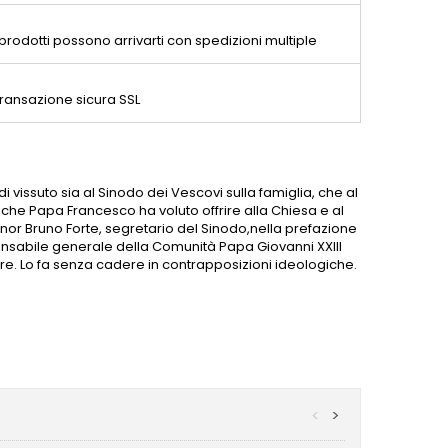
 prodotti possono arrivarti con spedizioni multiple
ransazione sicura SSL
i vissuto sia al Sinodo dei Vescovi sulla famiglia, che al
che Papa Francesco ha voluto offrire alla Chiesa e al
gnor Bruno Forte, segretario del Sinodo,nella prefazione
ponsabile generale della Comunità Papa Giovanni XXIII
. Lo fa senza cadere in contrapposizioni ideologiche.
<
>