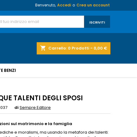
Benvenuto,
Accedi
o
Crea un account
shopping_cart
Carrello:
0
Prodotti - 0,00 €
E BENZI
QUE TALENTI DEGLI SPOSI
S037
di
Sempre Editore
ioni sul matrimonio e la famiglia
ediche e moralismi, ma usando la metafora dei talenti: