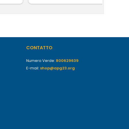
CONTATTO
Numero Verde:
800629639
E-mail:
shop@apg23.org