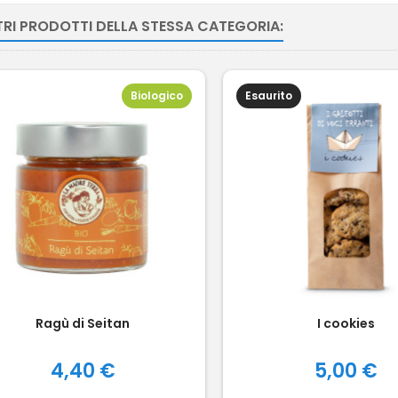
TRI PRODOTTI DELLA STESSA CATEGORIA:
Biologico
Esaurito
Ragù di Seitan
I cookies
Prezzo
Prezzo
4,40 €
5,00 €