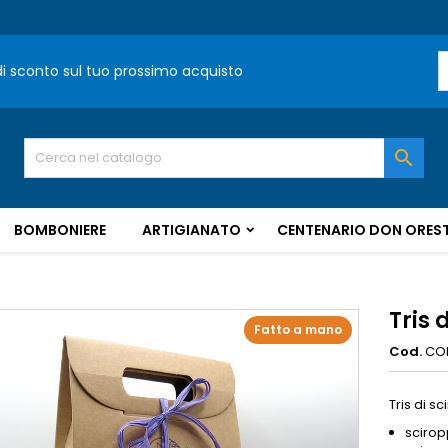
 di sconto sul tuo prossimo acquisto

BOMBONIERE
ARTIGIANATO
CENTENARIO DON OREST
Tris 
Fatto a mano
Cod.
CO
Tris di s
scirop