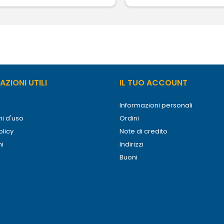
ZIONI UTILI
IL TUO ACCOUNT
Informazioni personali
i d'uso
Ordini
olicy
Note di credito
ni
Indirizzi
Buoni