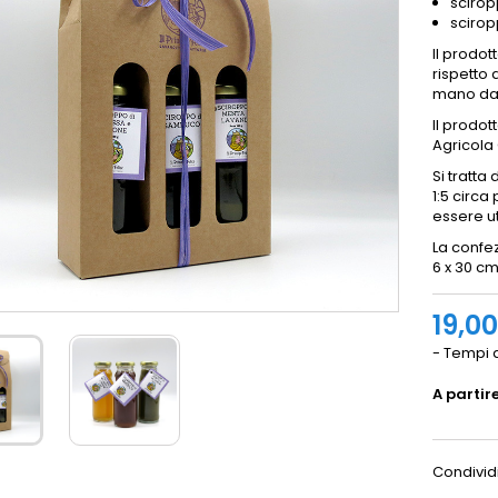
scirop
scirop
Il prodot
rispetto 
mano dai 
Il prodot
Agricola 
Si tratta
1:5 circ
essere ut
La confez
6 x 30 c
19,0
- Tempi d
A partir
Condivid