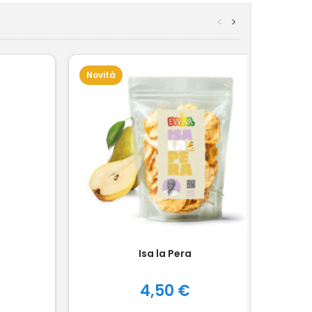
<
>
Novità
Isa la Pera
Tri
Prezzo
4,50 €