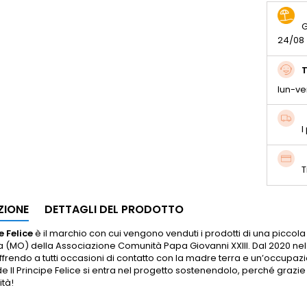
G
24/08
T
lun-ve
I
T
ZIONE
DETTAGLI DEL PRODOTTO
e Felice
è il marchio con cui vengono venduti i prodotti di una piccol
 (MO) della Associazione Comunità Papa Giovanni XXIII. Dal 2020 nel ri
ffrendo a tutti occasioni di contatto con la madre terra e un’occupazio
de Il Principe Felice si entra nel progetto sostenendolo, perché gra
tà!