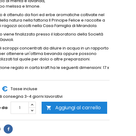
po di menta e lavanda,
po melissa e limone.
to è ottenuto da fiori ed erbe aromatiche coltivate nel
della natura nella fattoria Il Principe Felice e raccolte a
ragazzi accolti nella Casa Famiglia di Mirandola.
to viene finalizzato presso il laboratorio della Società
Gavioli.
 di sciroppi concentrati da diluire in acqua in un rapporto
a per ottenere un'ottima bevanda oppure possono
ilizzati tal quale per dolci o altre preparazioni.
ione regalo in carta kraft ha le seguenti dimensioni: 17 x
m
0 €
Tasse incluse
i consegna 3-4 giorni lavorativi
Aggiungi al carrello
e da

i