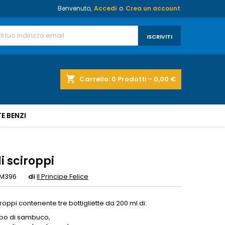
Benvenuto,
Accedi
o
Crea un account
shopping_cart
Carrello:
0
Prodotti - 0,00 €
E BENZI
di sciroppi
M396
di
Il Principe Felice
ciroppi contenente tre bottigliette da 200 ml di:
po di sambuco,